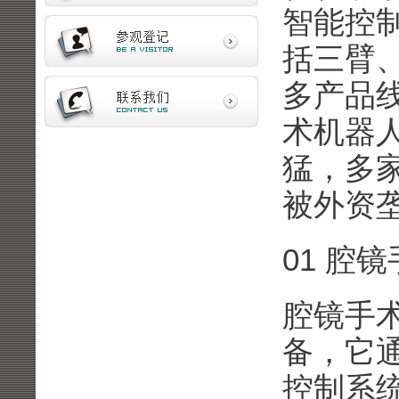
智能控
括三臂
多产品
术机器
猛，多
被外资
01 腔
腔镜手
备，它通
控制系